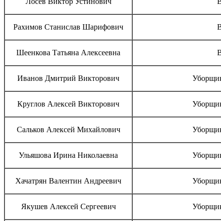
Лосев Виктор Устинович
В
Рахимов Станислав Шарифович
В
Шеенкова Татьяна Алексеевна
В
Иванов Дмитрий Викторович
Уборщик
Круглов Алексей Викторович
Уборщик
Сальков Алексей Михайлович
Уборщик
Ульяшова Ирина Николаевна
Уборщик
Хачатрян Валентин Андреевич
Уборщик
Якушев Алексей Сергеевич
Уборщик