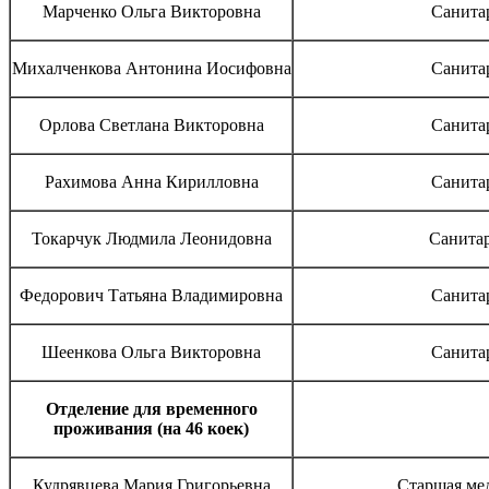
Марченко Ольга Викторовна
Санита
Михалченкова Антонина Иосифовна
Санита
Орлова Светлана Викторовна
Санита
Рахимова Анна Кирилловна
Санита
Токарчук Людмила Леонидовна
Санитар
Федорович Татьяна Владимировна
Санита
Шеенкова Ольга Викторовна
Санита
Отделение для временного
проживания (на 46 коек)
Кудрявцева Мария Григорьевна
Старшая ме