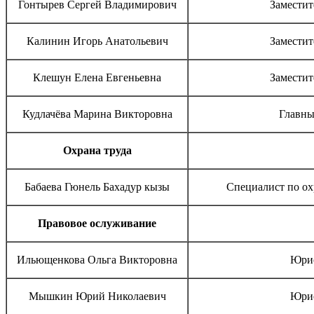
Гонтырев Сергей Владимирович
Заместит
Калинин Игорь Анатольевич
Заместит
Клешун Елена Евгеньевна
Заместит
Кудлачёва Марина Викторовна
Главны
Охрана труда
Бабаева Гюнель Бахадур кызы
Специалист по ох
Правовое ослуживание
Ильющенкова Ольга Викторовна
Юрис
Мышкин Юрий Николаевич
Юрис