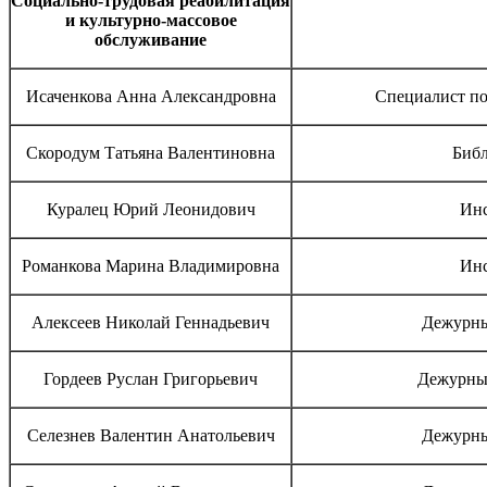
Социально-трудовая реабилитация
и культурно-массовое
обслуживание
Исаченкова Анна Александровна
Специалист по
Скородум Татьяна Валентиновна
Библ
Куралец Юрий Леонидович
Инс
Романкова Марина Владимировна
Инс
Алексеев Николай Геннадьевич
Дежурны
Гордеев Руслан Григорьевич
Дежурны
Селезнев Валентин Анатольевич
Дежурны