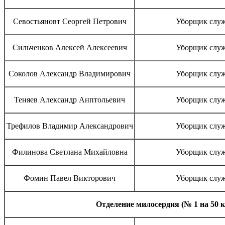
Севостьяновт Сеоргей Петрович
Уборщик слу
Сильченков Алексей Алексеевич
Уборщик слу
Соколов Александр Владимирович
Уборщик слу
Теняев Александр Анптольевич
Уборщик слу
Трефилов Владимир Александрович
Уборщик слу
Филинова Светлана Михайловна
Уборщик слу
Фомин Павел Викторович
Уборщик слу
Отделение милосердия (№ 1 на 50 к