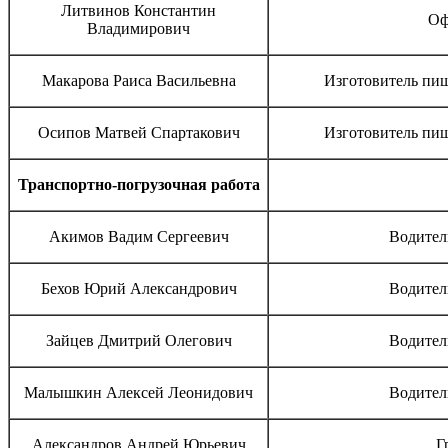
Литвинов Константин
Оф
Владимирович
Макарова Раиса Васильевна
Изготовитель пи
Осипов Матвей Спартакович
Изготовитель пи
Транспортно-погрузочная работа
Акимов Вадим Сергеевич
Водител
Бехов Юрий Александрович
Водител
Зайцев Дмитрий Олегович
Водител
Малышкин Алексей Леонидович
Водител
Александров Андрей Юрьевич
Г