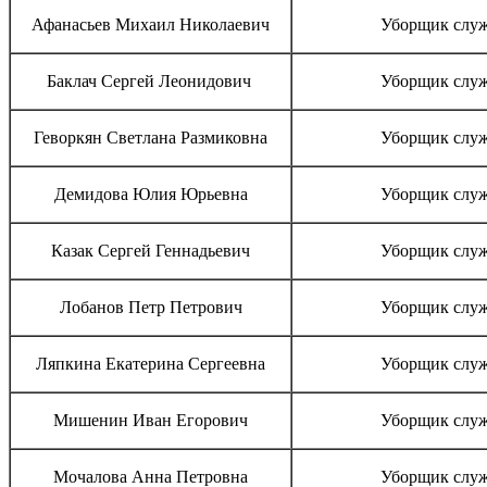
Афанасьев Михаил Николаевич
Уборщик слу
Баклач Сергей Леонидович
Уборщик слу
Геворкян Светлана Размиковна
Уборщик слу
Демидова Юлия Юрьевна
Уборщик слу
Казак Сергей Геннадьевич
Уборщик слу
Лобанов Петр Петрович
Уборщик слу
Ляпкина Екатерина Сергеевна
Уборщик слу
Мишенин Иван Егорович
Уборщик слу
Мочалова Анна Петровна
Уборщик слу