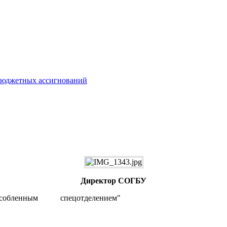
 бюджетных ассигнований
Директор СОГБУ
бособленным спецотделением"