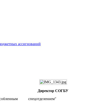
 бюджетных ассигнований
Директор СОГБУ
бособленным спецотделением"