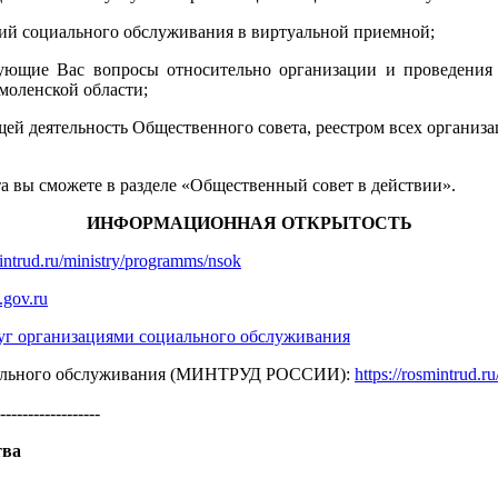
ций социального обслуживания в виртуальной приемной;
сующие Вас вопросы относительно организации и проведения 
моленской области;
ей деятельность Общественного совета, реестром всех организа
а вы сможете в разделе «Общественный совет в действии».
ИНФОРМАЦИОННАЯ ОТКРЫТОСТЬ
mintrud.ru/ministry/programms/nsok
gov.ru
луг организациями социального обслуживания
оциального обслуживания (МИНТРУД РОССИИ):
https://rosmintrud.r
------------------
тва