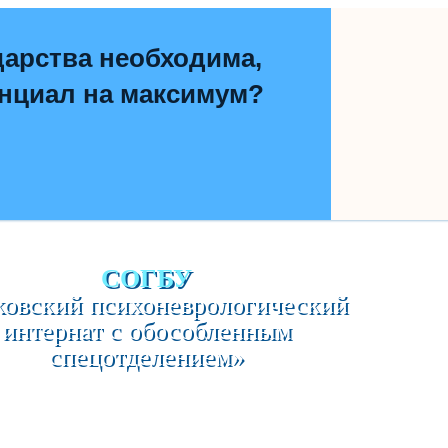
дарства необходима,
енциал на максимум?
СОГБУ
овский психоневрологический
интернат с обособленным
спецотделением»