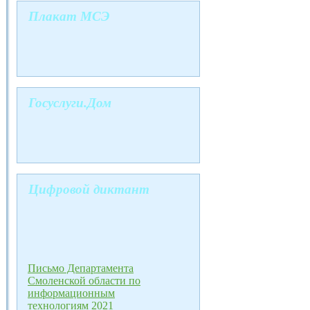
Плакат МСЭ
Госуслуги.Дом
Цифровой диктант
Письмо Департамента
Смоленской области по
информационным
технологиям
2021